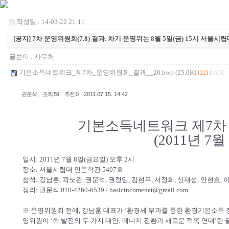
작성일 : 14-03-22 21:11
[공지] 7차 운영위원회(7.8) 결과. 차기 운영위는 8월 5일(금) 15시 서울시
글쓴이 :
사무처
기본소득네트워크_제7차_운영위원회_결과__20.hwp (25.0K)
[22]
DATE : 
|
|
|
권문석
조회 59
추천 0
2011.07.15. 14:42
기본소득네트워크 제7차
(2011년 7월
일시: 2011년 7월 8일(금요일) 오후 2시
장소: 서울시립대 인문학관 5407호
참석: 강남훈, 곽노완, 권문석, 권정임, 김현우, 서정희, 신재성, 안현효, 
정리: 권문석 010-4260-6539 / basicincomenet@gmail.com
※ 운영위원회 전에, 강남훈 대표가 ‘환경세 부과를 통한 환경기본소득 
영위원이 ‘핵 발전의 두 가지 대안: 에너지 전환과 새로운 적록 연대’란 