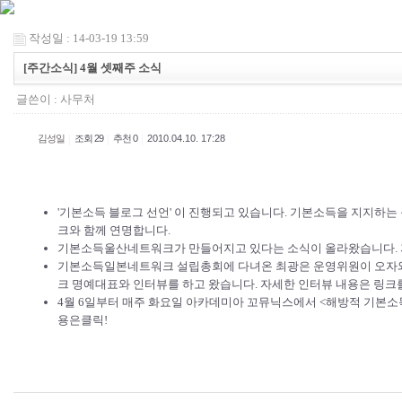
작성일 : 14-03-19 13:59
[주간소식] 4월 셋째주 소식
글쓴이 :
사무처
|
|
|
김성일
조회 29
추천 0
2010.04.10. 17:28
'기본소득 블로그 선언'
이 진행되고 있습니다. 기본소득을 지지하는 
크와 함께 연명합니다.
기본소득울산네트워크가 만들어지고 있다는 소식이 올라왔습니다.
기본소득일본네트워크 설립총회에 다녀온 최광은 운영위원이
오자
크
명예대표와 인터뷰를 하고 왔습니다. 자세한 인터뷰 내용은 링크
4월 6일부터 매주 화요일 아카데미아 꼬뮤닉스에서 <해방적 기본소득
용은
클릭!