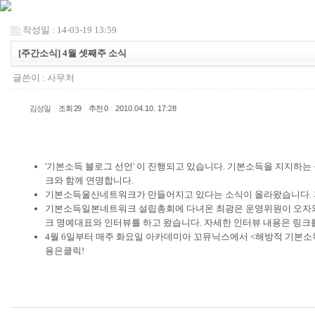
작성일 : 14-03-19 13:59
[주간소식] 4월 셋째주 소식
글쓴이 :
사무처
|
|
|
김성일
조회 29
추천 0
2010.04.10. 17:28
'기본소득 블로그 선언'
이 진행되고 있습니다. 기본소득을 지지하는 
크와 함께 연명합니다.
기본소득울산네트워크가 만들어지고 있다는 소식이 올라왔습니다.
기본소득일본네트워크 설립총회에 다녀온 최광은 운영위원이
오자
크
명예대표와 인터뷰를 하고 왔습니다. 자세한 인터뷰 내용은 링크
4월 6일부터 매주 화요일 아카데미아 꼬뮤닉스에서 <해방적 기본소득
용은
클릭!