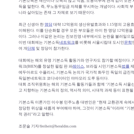
기본소득은 재산이나 소득의 많고 적음, 노동여부에 관계 없이 모
득을 말한다. 즉, 무노동무임금 자체를 무시하는 개념이다. 사회적 부
니라 살아있는 존재 그 자체로 보기 때문이다.
최근 신생아 한
명당
대략 12억원의 생산유발효과와 1.15명의 고용
이해된다. 이를 단순화할 경우 모든 부모들은 아이 한 명당 12억원을
이다. 그러나 이같은 논리는 진보진영 내부에서도 논란을 불러일으킬
이번 대회에는 기본소득
네트워크
를 비롯해 서울시립대 도시인
문학
여 개
단체
및 정당이 참가한다.
대회에는 해외 유명 기본소득 활동가와 연구자도 참가할 예정이다.
워크(BIEN)를 창설한 필립 판 파
레이스
, 브라질 시민기본소득
법률
제
에두아르도 수플리시, 기본소득 논의가 국가적 화두인 독일의 급진적
득일본네트워크 코디네이터인 야마모리 도루 등이다.
대회 조직위원회는 해외 기본소득 활동가들과 함께 ‘기본소득 서울선
고 지향하는 기본소득의 정의, 역사적 의미, 시대적 과제 등이 표현될
기본소득 이론가인 이수봉 민주노총 대변인은 “현재 교환관계 속에서 
정당한 위상을 새롭게 부여해야 하며, 그것이 기본소득”이라며 “기
적 권리”라고 말했다.
조문술 기자/freiheit@heraldm.com