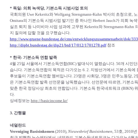
* 독일: 의회 녹색당, 기본소득 시범사업 토의
국회의원 Uwe Kekeritz와 Wolfgang Strengmann-Kuhn 박사의 초청으
Omitara의 기본소득 시범사업 발기인 중 하나인 Herbert Jauch가 의
실조 퇴치 등 나미비아 사업 성과에 고무된 Kekeritz와 Strengmann-K
지 질의에 답할 것을 요구했습니다.
http://www.gruene-bundestag.de/cms/entwicklungszusammenarbeit/dok/33
http://dipbt.bundestag.de/dip21/btd/17/012/1701278.pdf
참조
* 한국: 기본소득 연합 발족
4월 25일 서울에서 기본소득연합(BIC) 발대식이 열렸습니다. 50개 시
습니다. 기본소득연합의 목적은 다가오는 6. 2. 지방선거에서 기본소득에
후보들이 기본소득연합 멤버입니다. 23명은 사회당, 3명은 민주노동당, 
은 기본소득연합 발족 선언문을 낭독했습니다. 선언문에 따르면, 기본소
맞춘 한국 정당사상 최초의 연합입니다. 기본소득 한국네트워크 (BIKN
다.
상세정보는
http://basicincome.kr/
3. 간행물
네덜란드
Vereniging Basisinkomen
(2010),
Nieuwsbrief Basisinkomen
, 53호, 201
최근 발행한 뉴스레터에서, 네덜란드 기본소득네트워크는 다가오는 6월 9