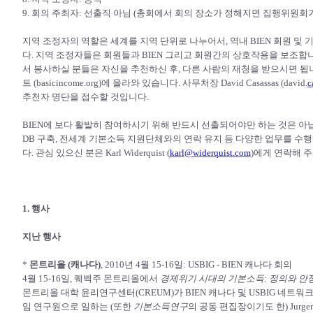
9. 회의 주최자: 선출직 아님 (총회에서 회의 장소가 정해지면 집행위원회가
지역 조정자의 역할은 세계를 지역 단위로 나누어서, 역내 BIEN 회원 
다. 지역 조정자들은 회원들과 BIEN 그리고 회원간의 상호작용을 보조합
서 봉사하실 분들은 자신을 추천하신 후, 다른 사람의 재청을 받으시면 됩니다.
트 (basicincome.org)에 올라와 있습니다. 사무처장 David Casassas (david.
c
추천자 명단을 접수할 것입니다.
BIEN에 보다 활발히 참여하시기 위해 반드시 선출되어야만 하는 것은 아닙
DB 구축, 전세계 기본소득 지원단체와의 연락 유지 등 다양한 업무를 
다. 관심 있으신 분은 Karl Widerquist (
karl@widerquist.com
)에게 연락해 
1. 행사
지난 행사
*
몬트리올 (캐나다)
, 2010년 4월 15-16일: USBIG - BIEN 캐나다 회의
4월 15-16일, 퀘벡주 몬트리올에서
경제위기 시대의 기본소득: 정의와 안정
몬트리올 대학 윤리연구센터(CREUM)가 BIEN 캐나다 및 USBIG 네트
임 연구원으로 일하는 (또한
기본소득연구
의 공동 편집장이기도 한) Jurge