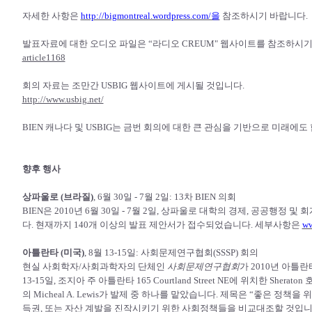
자세한 사항은
http://bigmontreal.wordpress.com/을
참조하시기 바랍니다.
발표자료에 대한 오디오 파일은 “라디오 CREUM" 웹사이트를 참조하시기
article1168
회의 자료는 조만간 USBIG 웹사이트에 게시될 것입니다.
http://www.usbig.net/
BIEN 캐나다 및 USBIG는 금번 회의에 대한 큰 관심을 기반으로 미래에도
향후 행사
상파울로 (브라질)
, 6월 30일 - 7월 2일: 13차 BIEN 의회
BIEN은 2010년 6월 30일 - 7월 2일, 상파울로 대학의 경제, 공공행정
다. 현재까지 140개 이상의 발표 제안서가 접수되었습니다. 세부사항은
ww
아틀란타 (미국)
, 8월 13-15일: 사회문제연구협회(SSSP) 회의
현실 사회학자/사회과학자의 단체인
사회문제연구협회
가 2010년 아틀란
13-15일, 조지아 주 아틀란타 165 Courtland Street NE에 위치한 Sh
의 Micheal A. Lewis가 발제 중 하나를 맡았습니다. 제목은 “좋은 정책을
득권, 또는 자산 계발을 진작시키기 위한 사회정책들을 비교대조할 것입니