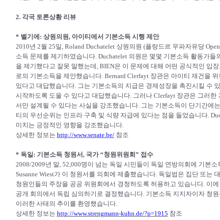
2. 각국 토론상황 리뷰
* 벨기에: 상원의원, 아이티에서 기본소득 시행 제안
2010년 2월 25일, Roland Duchatelet 상원의원 (플랑드르 우파자유당
소득 문제를 제기하였습니다. Duchatelet 의원은 몇몇 기본소득 활동가들
을 제기했다고 잘못 말했는데, BIEN은 이 문제에 대해 어떤 공식적인 입장도 취
로의 기본소득을 제안했습니다. Bernard Clerfayt 장관은 아이티 재
있다고 대답했습니다. 그는 기본소득의 지급은 경제성장을 촉진시킬 수 
시작하도록 도울 수 있다고 대답했습니다. 그러나 Clerfayt 장관은 그
서만 설계될 수 있다는 사실을 강조했습니다. 그는 기본소득이 단기간에는
티의 우선순위는 인프라 구축 및 식량 자급에 있다는 점을 들었습니다. Duc
미치는 긍정적인 영향을 강조했습니다.
상세한 정보는
http://www.senate.be/
참조
* 독일
: 기본소득 청원서, 국가 “청원위원회” 접수
2008/2009년 말, 52,000명이 넘는 독일 시민들이 독일 연방의회에 
Susanne Wiest가 이 청원서를 의회에 제출했습니다. 독일법은 집단 또는 
청원인들의 주장을 공공 위원회에서 경청하도록 허용하고 있습니다. 이에
공개 회의에서 독립 심의하기로 결정했습니다. 기본소득 지지자이자 청원위원회 멤버
이러한 사태의 추이를 환영했습니다.
상세한 정보는
http://www.strengmann-kuhn.de/?p=1915
참조