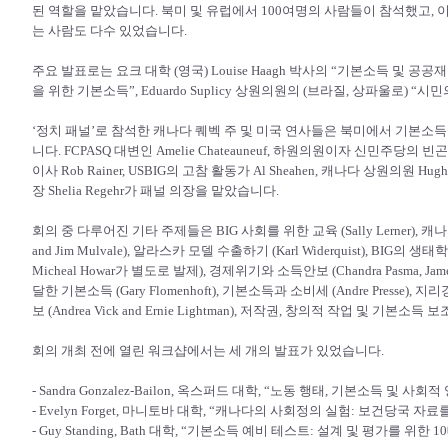
된 역할을 맡았습니다. 북미 및 유럽에서 100여명의 사람들이 참석했고, 
는 사람도 다수 있었습니다.
주요 발표로는 요크 대학 (영국) Louise Haagh 박사의 “기본소득 및 공공재정”, Ba
을 위한 기본소득”, Eduardo Suplicy 상원의원의 (브라질, 상파울로) 
‘정치 패널’로 참석한 캐나다 퀘벡 주 및 미국 연사들은 북미에서 기본소
니다. FCPASQ 대변인 Amelie Chateauneuf, 하원의원이자 신민주당의 빈
이사 Rob Rainer, USBIG의 고참 활동가 Al Sheahen, 캐나다 상원의원
장 Shelia Regehr가 패널 의장을 맡았습니다.
회의 중 다루어진 기타 주제들은 BIG 사회를 위한 교육 (Sally Lerner), 
and Jim Mulvale), 알라스카 모델 수출하기 (Karl Widerquist), BIG의 생태학적 중
Micheal Howar가 별도로 발제), 경제위기와 소득안보 (Chandra Pasma, Jame
달한 기본소득 (Gary Flomenhoft), 기본소득과 소비세 (Andre Presse), 지
보 (Andrea Vick and Ernie Lightman), 저작권, 창의적 작업 및 기본소득 보
회의 개최 전에 열린 워크샵에서는 세 개의 발표가 있었습니다.
- Sandra Gonzalez-Bailon, 옥스퍼드 대학, “노동 행태, 기본소득 및 사회
- Evelyn Forget, 마니토바 대학, “캐나다의 사회정의 실험: 보건당국 
- Guy Standing, Bath 대학, “기본소득 예비 테스트: 설계 및 평가를 위한 1