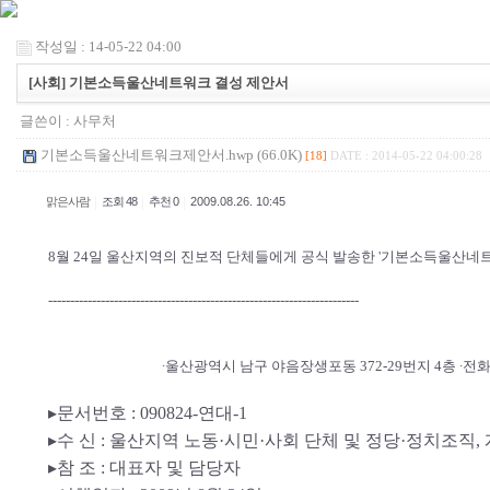
작성일 : 14-05-22 04:00
[사회] 기본소득울산네트워크 결성 제안서
글쓴이 :
사무처
기본소득울산네트워크제안서.hwp (66.0K)
[18]
DATE : 2014-05-22 04:00:28
|
|
|
맑은사람
조회 48
추천 0
2009.08.26. 10:45
8월 24일 울산지역의 진보적 단체들에게 공식 발송한 '기본소득울산네트
-----------------------------------------------------------------------
∙울산광역시 남구 야음장생포동 372-29번지 4층 ∙전화: 052-
▸문서번호 : 090824-연대-1
▸수 신 : 울산지역 노동·시민·사회 단체 및 정당·정치조직,
▸참 조 : 대표자 및 담당자