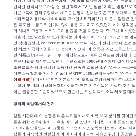
일이다. 예를 들면, 덴마크에서는 세 명의 학자들이 <중심부로부터의 반
번역된 전국적으로 가장 잘 팔린 책에서 “시민 임금”이라는 명칭으로 
기본소득에 관해 유럽에서 새로운 논쟁이 일어난 것은 무엇보다도 네덜란
스테르담 자유대학 사회의학과 교수인 J. P. 퀴퍼였다. 다른 사람들은 
은 과도한 노동으로 얼마나 많이 몸을 혹사하고 있었던지 이에 충격을 
의 하나로 고용과 소득의 고리를 끊을 것을 제안했다. 즉, 그가 호소했
자율적으로 발전할 수 있게 한다는 것이다(퀴퍼, 1976). 1977년에
인 정당(급진당, Politieke Partij Radicalen)이 자신의 선거 강령에 
럽 최초의 국회의원을 지닌 정당이 되었다. 이 운동은 주요 노동조합 연
인 식품조합(Voedingsbond)이 개입함으로써 매우 급속도로 성장했
높은 비율을 차지하고 있던 이 식품조합은 1980년대 전체에 걸친 네덜
출판물들과 함께 과감한 노동시간 단축과 결합된 조건 없는 기본소득
기본소득 협회를 자신의 건물에 유치했다. 1985년에는 유명한 ‘정부 정
씽크탱크)
가 이른바 “부분 기본소득”의 도입을 분명하게 제안한 보고
논쟁이 첫 번째 절정에 달했다. 이러한 부분 기본소득은 진정한 조건 
에는 불충분한 수준이었으므로 현존하는 조건적 최소 소득 제도를 대체
영국과 독일에서의 전개
같은 시간대에 이 논쟁은 다른 나라들에서도 비록 보다 분리된 것이긴 했
들을 위한 전국위원회’의 후원 아래 빌 조단과 허미온 파커를 중심으
(BIRG)을 만들었다. 이 그룹은 1998년에 시민소득트러스트가 된다.
람들의 지속적인 뒷받침과 이 아이디어에 대해 자유민주당이 공감을 