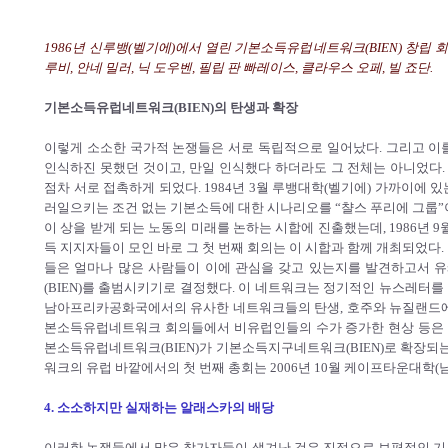
1986년 신루뱅(벨기에)에서 열린 기본소득유럽네트워크(BIEN) 창립 
루비, 안네 밀러, 닉 도우벤, 필립 판 빠레이스, 클라우스 오페, 빌 죠단.
기본소득유럽네트워크(BIEN)의 탄생과 확장
이렇게 소소한 국가적 논쟁들은 서로 독립적으로 일어났다. 그리고 이
인식하진 못했던 것이고, 만일 인식했다 하더라도 그 전체는 아니었다
점차 서로 접촉하게 되었다. 1984년 3월 루뱅대학(벨기에) 가까이에
러일으키는 조건 없는 기본소득에 대한 시나리오를 “챨스 푸리에 그룹”
이 상을 받게 되는 노동의 미래를 논하는 시합에 진출했는데, 1986년 
득 지지자들이 모인 바로 그 첫 번째 회의는 이 시합과 함께 개최되었다
들은 얼마나 많은 사람들이 이에 관심을 갖고 있는지를 발견하고서 
(BIEN)를 출범시키기로 결정했다. 이 네트워크는 정기적인 뉴스레터를
남아프리카공화국에서의 유사한 네트워크들의 탄생, 호주와 뉴질랜드에
본소득유럽네트워크 회의들에서 비유럽인들의 수가 증가한 현상 등은 20
본소득유럽네트워크(BIEN)가 기본소득지구네트워크(BIEN)로 확장되
워크의 유럽 바깥에서의 첫 번째 총회는 2006년 10월 케이프타운대학
4. 소소하지만 실재하는 알래스카의 배당
이러한 논쟁들에서 많은 참가자들이 생겨난 것은 진정으로 보편적인 기