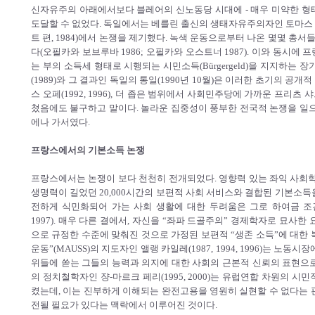
신자유주의 아래에서보다 블레어의 신노동당 시대에 - 매우 미약한 형
도달할 수 없었다. 독일에서는 베를린 출신의 생태자유주의자인 토마스 
트 편, 1984)에서 논쟁을 제기했다. 녹색 운동으로부터 나온 몇몇 
다(오필카와 보브루바 1986; 오필카와 오스트너 1987). 이와 동시에
는 부의 소득세 형태로 시행되는 시민소득(Bürgergeld)을 지지하는
(1989)와 그 결과인 독일의 통일(1990년 10월)은 이러한 초기의 
스 오페(1992, 1996), 더 좁은 범위에서 사회민주당에 가까운 프리츠 
쳤음에도 불구하고 말이다. 놀라운 집중성이 풍부한 전국적 논쟁을 일으킨
에나 가서였다.
프랑스에서의 기본소득 논쟁
프랑스에서는 논쟁이 보다 천천히 전개되었다. 영향력 있는 좌익 사회학자
생명력이 길었던 20,000시간의 보편적 사회 서비스와 결합된 기본소득을 
전하게 식민화되어 가는 사회 생활에 대한 두려움은 그로 하여금 조
1997). 매우 다른 결에서, 자신을 “좌파 드골주의” 경제학자로 묘사한 요랑 
으로 규정한 수준에 맞춰진 것으로 가정된 보편적 “생존 소득”에 대한
운동”(MAUSS)의 지도자인 앨랭 카일레(1987, 1994, 1996)는 
위들에 쏟는 그들의 능력과 의지에 대한 사회의 근본적 신뢰의 표현으로
의 정치철학자인 쟝-마르크 페리(1995, 2000)는 유럽연합 차원의 
켰는데, 이는 진부하게 이해되는 완전고용을 영원히 실현할 수 없다는 
전될 필요가 있다는 맥락에서 이루어진 것이다.