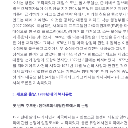
소하는 청원이 조직되었다. 제임스 토빈, 폴 사무엘슨, 존 케네쓰 갈브레
많은 경제학자들이 이 청원을 지지했다. 물론 밀턴 프리드만은 지지하지
의존이 급격하게 커지고 있었던 맥락 속에서, 이러한 청원은 행정부가
만드는 데에 기여했다. 이것은 공화당 대통령 리차드 닉슨 행정부를
(1927-2003)이 야심적인 사회복지 프로그램인 가족지원제도(FAP)
대상으로 한 원조 프로그램(AFDC)의 폐지를 가져오고, 소득 보장을 
과 통합시키는 것이었다. 1969년 8월 닉슨 대통령은 이 법안을 공개적으
은 이를 채택했다. 그러나 1970년 11월 미국 상원의 관련 위원회는 
수정에도 불구하고 그것이 너무 소심하다고 생각했던 사람들과 그것이 
정적으로 반려되고 말았다. 보다 야심적인 “시민보조금” 제도는 제임스
대통령 선거 강령에 포함되었지만, 1972년 8월에는 빠져버렸다. 1972년
월 워터게이트 사건의 시작과 1974년 11월 닉슨의 사임과 연관된 
에서 짧지만 강렬했던 조건 없는 기본소득 형태 아이디어의 등장에 종말
섯 개의 대규모 실험(4개는 미국에서 그리고 하나는 캐나다에서)과 그
서의 토론은 지속되었다.
3. 새로운 출발: 1980년대의 북서유럽
첫 번째 주도권: 덴마크와 네덜란드에서의 논쟁
1970년대 말에 다가서면서 미국에서는 시민보조금 논쟁이 사실상 잊혀
득에 관한 논쟁이 일필로부터 시작되었다. 물론 유럽에서건 미국에서건