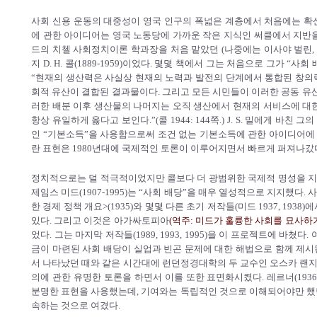
사회 신용 운동의 대중성이 영국 인구의 폭넓은 계층에서 처음에는 확
에 관한 아이디어는 영국 노동당에 가까운 작은 지식인 써클에서 지반을
드의 치첼 사회정치이론 학과장을 처음 맡았던 (나중에는 이사야 벌린, 챨
지 D. H. 콜(1889-1959)이었다. 몇몇 책에서 그는 처음으로 그가 “사
“현재의 생산력은 사실상 현재의 노력과 발전의 단계에서 통합된 창의
회적 유산이 결합된 결과물이다. 그리고 모든 시민들이 이러한 공동 유산
러한 배분 이후 생산물의 나머지는 오직 생산에서 현재의 서비스에 대한
항상 유일하게 옳다고 보인다.”(콜 1944: 144쪽.) J. S. 밀에게 바친 
인 “기본소득”을 사용함으로써 조건 없는 기본소득에 관한 아이디어에 
란 표현은 1980년대에 국제적인 토론이 이루어지면서 빠르게 퍼져나갔다.
정치적으로는 덜 적극적이었지만 콜보다 더 광범위한 국제적 명성을 
제임스 미드(1907-1995)는 “사회 배당”을 매우 열성적으로 지지했다.
한 경제 정책 개요>(1935)와 몇몇 다른 초기 저작들(미드 1937, 19
있다. 그리고 이것은 아가싸토피아
(역주: 미드가 훌륭한 사회를 묘사하
었다. 그는 마지막 저작들(1989, 1993, 1995)을 이 프로젝트에 바
금이 마련된 사회 배당이 실업과 빈곤 문제에 대한 해법으로 함께 제시
서 나타났던 때와 같은 시간대에 런던정경대학의 두 교수인 오스카 랜지(1904
의에 관한 유명한 토론을 하면서 이를 또한 표면화시켰다. 레르너(1936
분명한 표현을 사용했는데, 기여와는 독립적인 것으로 이해되어야만 했
속하는 것으로 여겼다.