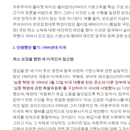
자유주의자 줄리엣 라이즈-윌리암즈(1943)가 기본소득을 핵심 구성 요
간기의 토론을 바탕으로 한다. 그러나 이것은 노동 수행을 일정한 보조
지만 전적으로 조건이 없는 것은 아니었다. 예를 들어, 보조금의 지급이 
주의자이자 런던정경대학 학장이었던 윌리엄 베버리지가 (통일된 국민
된) 국민 최소 소득에 대한 대안적인 제안을 했다. 이것은 영국에서 널
작했다. 따라서 조건 없는 기본소득 형태의 제안은 영국의 정책 관련 논
2. 단명했던 활기: 1960년대 미국
최소 보장을 향한 세 미국인의 접근법
영감을 준 세 가지 주요 원천과 함께 보편적 기본소득에 관한 실질적인
렀던 1960년대 격동의 미국에서다. 첫째로, 로버트 테오발드(1929-199
‘삼중 혁명’은 1964년 3월 22일 미국 대통령 린든 존슨과 다른 정부에
‘삼중 혁명에 관한 특별위원회’를 구성하여 이 각서에 서명했다.)
는 다양
했는데, 예컨대 “자동화가 유급 노동을 쓸모없도록 하고 있어서, 정부
입하기 위한 수단을 주는 유일한 방법이다.”라는 신념은 더글라스를 떠
자인 밀턴 프리드만(1912-2006)은 그의 대중적인 책 <자본주의와 
미국의 복지 형태를 급진적으로 단순화시키자고 제안했다. 직선적 부
체계를 전적으로 통합하려는 것이었다. 이는 짜깁기된 현존 사회복지 
그리고 이는 그 자체로 이상적인, 소득이전 없는 자본주의 사회로 가는 
디에서 이러한 아이디어와 관련 참고자료들을 구했는지에 대해 그 자신의