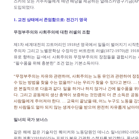
스카의 모든 거주자들에게 매년 배당을 제공하는 알래스카영구기금(APF
도입되었다.
1. 교전 상태에서 존엄함으로: 전간기 영국
무정부주의와 사회주의에 대한 러셀의 조합
제1차 세계대전의 끄트머리인 1918년 영국에서 일들이 벌어지기 시작한
주의자 그리고 노벨문학상 수장자인 버트란트 러셀(1872-1970)은 1
유로 향하는 길>에서 사회주의와 무정부주의의 장점들을 결합시키는 사
“필수품을 위해 충분한” 조건 없는 기본소득이다.
“무정부주의는 자유와 관련하여, 사회주의는 노동 유인과 관련하여 장점
수 있는 방법을 찾을 수는 없을까? 나는 우리가 찾을 수 있다고 본다. 
은 본질적으로 다음과 같다. 일을 하거나 하지 않거나 간에 필수품을 
다. 그리고 공동체의 생산 총액이 보증하는 것만큼의 더 큰 소득은 공
사람들에게 주어져야 한다. … 교육이 끝났을 때, 어느 누구도 노동을 
한 사람들도 얼마 되지 않는 생계수단을 받으며 완전히 자유롭게 남아야 
밀너의 국가 보너스
같은 해에 젊은 기술자인 퀘이커와 노동당원인 데니스 밀너(1892-195
위한 계획’(1918)이라는 표제가 붙은 간결한 소책자를 발간했다. 폭