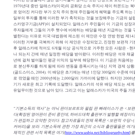
1970년대 중반 알래스카(미국)의 공화당 소속 주지사 제이 하몬드는 
로 얻어진 커다란 부가 오직 주의 현재 주민들에게 혜택을 주도록 하는 
일부의 투자를 통해 이러한 부가 축적되는 것을 보장해주는 기금의 설립을
스카영구기금(APF)이 설치되었다. 알래스카 주민들이 이 기금의 성장
주자들에게 그들의 거주 햇수에 비례하는 배당을 매년 지급하는 것을 구
별한다는 이유로 미국 대법원에 제소된 이 제안은 수정 연방 헌법 제14
이러한 거부를 극복하기 위해 이 제안은 수정되었고, 진정한 보편적 기본
후 알래스카에 적어도 6개월 이상 공식적으로 거주한 모든 사람은 - 현재 
나 되는지 간에 매년 일정한 배당을 받아왔다. 이러한 배당은 석유 채굴
년에 걸쳐 벌어들인 평균 이익의 일부에 해당한다. 이 기금은 처음에는
로 분산투자를 하게 됨에 따라 변동을 증폭시키는 대신 지역 경제 상
(골드스미스, 2004). 이 배당은 초기에는 매년 1인당 300달러 수준에
로 깎였을 때인 2000년에는 2,000달러 가까이에 달했다. 하지만 200
기가 새로운 최고 기록에 도달했다. 알래스카의 석유 배당 제도는 세
유일무이한 것으로 남아 있다. 그리고 이는 알래스카가 미국의 주들 가운
“기본소득의 역사”는 야닉 판더보르트와 필립 판 빠레이스가 쓴 <보편적 수당L’
다(확장된 영어판이 준비 중인데, 하버드대학 출판부가 발행할 예정이다)
가 편집하고 요약한 것이다. 참고자료들의 전체 목록은 <보편적 수당>(판더
커버리)을 보라. 기본소득에 관한 가장 최근의 소식과 출판물들은 여기
체적인 관련 서적 목록은 여기(
http://www.usbig.net/bibliography.html
)를