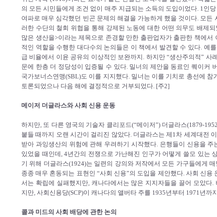
의 모든 시민들에게 조건 없이 매주 지급되는 소득의 도입이었다. 1인당 
여파로 매우 심각했던 빈곤 문제의 해결을 가능하게 했을 것이다. 모든 
러한 수단의 철회 위협을 통해 강제된 노동에 대한 어떤 의무도 배제되
많은 생산을>이라는 제목으로 존경할 만한 출판업자가 출판한 책에서 
적인 역할을 수행한 대다수의 논의들은 이 책에서 발견할 수 있다. 예를
급 비율에서 이윤 공유의 이상적인 보완까지. 하지만 “생산주의적” 사례
문에 한층 더 정당성이 입증될 수 있다. 밀너의 제안을 동료인 퀘이커
국가보너스연맹(SBL)도 이를 지지했다. 밀너는 이를 기치로 총선에 참가
토론되었으나 다음 해에 결정적으로 거부되었다. [주2]
메이저 더글라스와 사회 신용 운동
하지만, 또 다른 영국의 기술자 클리포드(“메이저”) 더글라스(1879-19
붙들 때까지 오랜 시간이 걸리진 않았다. 더글라스는 제1차 세계대전 
받아 과잉생산의 위험에 관해 우려하기 시작했다. 은행들이 신용을 주
있었을 때인데, 4년간의 전쟁으로 가난해진 인구가 어떻게 쓸모 있는 
기 위해 더글라스(1924)는 일련의 강의와 저작에서 모든 가구들에게 
종종 매우 혼동되는 표현인 “사회 신용”의 도입을 제안했다. 사회 신용
서는 확립에 실패했지만, 캐나다에서는 많은 지지자들을 끌어 모았다.
지만, 사회신용당(SCP)이 캐나다의 앨버타 주를 1935년부터 1971년까
콜과 미드의 사회 배당에 관한 논의