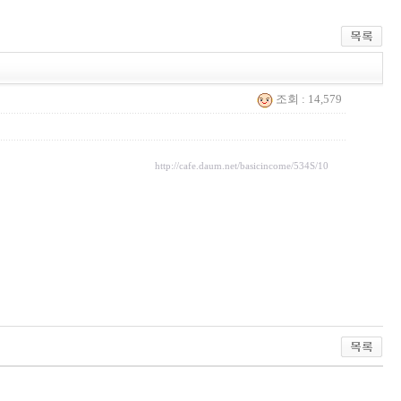
조회 : 14,579
http://cafe.daum.net/basicincome/534S/10