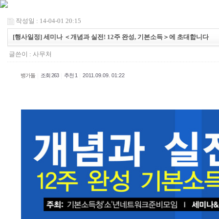
작성일 : 14-04-01 20:15
[행사일정] 세미나 ＜개념과 실전! 12주 완성, 기본소득＞에 초대합니다
글쓴이 :
사무처
|
|
|
뱅가돌
조회 263
추천 1
2011.09.09. 01:22