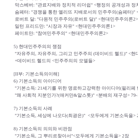
막스베버: "관료지배와 정치적 리더쉽" <행정의 공개성과 정치
슘페터: "경쟁을 통한 엘리뜨 지배로서의 민주주의(슘페터)"
로버트 달: "다원적 민주주의(로버트 달)" <현대민주주의론2>
밀턴 프리드만: "시장과 자유" <현대민주주의론1>
페이트만: "참여민주주의" <현대민주주의론2>
5) 현대민주주의의 쟁점
"자유주의, 자유주의, 그리고 민주주의 (데이비드 헬드)" <
+데이비드 헬드의 <민주주의의 모델들>
[II부: 기본소득의이해]
6) 기본소득의 아이디어
"기본소득: 21세기를 위한 명료하고강력한 아이디어(필리페 반 
"왜 사회적 지분인가?(애커만&알스톳)" <분배의 재구성> 79-
7) 기본소득의 사례
"기본소득, 세상에 나오다(최광은)" <모두에게 기본소득을> 23
8) 기본소득의 의의와 비판점
"기본소득, 그 뿌리르찾아서"<모두에게 기본소득을> 2장