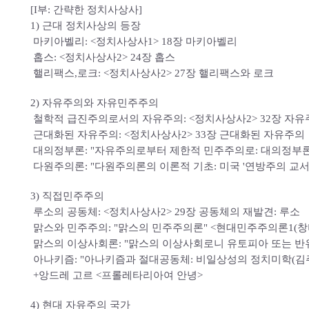
[I부: 간략한 정치사상사]
1) 근대 정치사상의 등장
마키아벨리: <정치사상사1> 18장 마키아벨리
홉스: <정치사상사2> 24장 홉스
핼리팩스,로크: <정치사상사2> 27장 핼리팩스와 로크
2) 자유주의와 자유민주주의
철학적 급진주의로서의 자유주의: <정치사상사2> 32장 자유
근대화된 자유주의: <정치사상사2> 33장 근대화된 자유주의
대의정부론: "자유주의로부터 제한적 민주주의로: 대의정부론"(
다원주의론: "다원주의론의 이론적 기초: 미국 '연방주의 교서'
3) 직접민주주의
루소의 공동체: <정치사상사2> 29장 공동체의 재발견: 루소
맑스와 민주주의: "맑스의 민주주의론" <현대민주주의론1(창
맑스의 이상사회론: "맑스의 이상사회로니 유토피아 또는 반
아나키즘: "아나키즘과 절대공동체: 비일상성의 정치미학(김
+앙드레 고르 <프롤레타리아여 안녕>
4) 현대 자유주의 국가