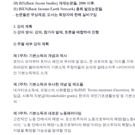
10)
BIS(Basic Incom Studies)
게재논문들, 2006 이후.
11) BIEN(Basic Income Earth Network) 총회 발표논문들.
- 논문들은 무상제공, 도서는 희망자에 한해 실비구입
3. 강의 계획
1) 강의 방식: 강의, 참가자 발제, 토론을 배합하여 진행
2) 주별 세부 강의 계획
제 1주차: 기본소득의 개념과 역사
토마스 모어부터 토마스 페인과 푸리에 및 맑스, 존 슈트어트 밀, 미드를 거
좌파당의 블라쉬케까지 기본소득 주창자들의 논의와 알래스카주·나미비아의
인 기본소득제도 소개.
제 2주차: 기본소득과 유사한 개념 및 제도들
네거티브소득세, 프랑스의 사회통합소득(RMI: Tevenu minimum d'insertion),
임금, 사회적 지분급여(stakeholder grants), 한국의 국민기초생활보장
석.
제 3주차: 기본소득과 새로운 노동패러다임
고전적인
노동 안에서의 해방 vs. 포스트주의의 노동으로부터의 해방(탈노
서서, ‘노동 안에서의 해방+노동으로부터의 해방’이라는 맑스주의의 복합
지평을 확장할 가능성을 탐색할 것임.