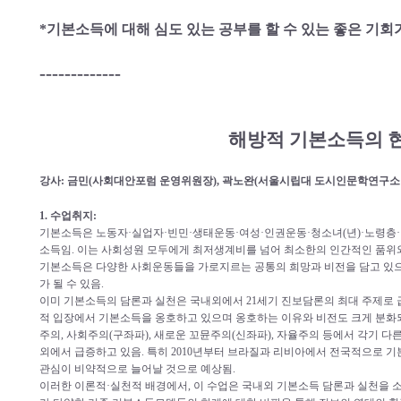
*기본소득에 대해 심도 있는 공부를 할 수 있는 좋은 기회
-------------
해방적 기본소득의 
강사: 금민(사회대안포럼 운영위원장), 곽노완(서울시립대 도시인문학연구소
1. 수업취지:
기본소득은 노동자·실업자·빈민·생태운동·여성·인권운동·청소녀(년)·노령층
소득임. 이는 사회성원 모두에게 최저생계비를 넘어 최소한의 인간적인 품위
기본소득은 다양한 사회운동들을 가로지르는 공통의 희망과 비전을 담고 있으
가 될 수 있음.
이미 기본소득의 담론과 실천은 국내외에서 21세기 진보담론의 최대 주제로
적 입장에서 기본소득을 옹호하고 있으며 옹호하는 이유와 비전도 크게 분화되
주의, 사회주의(구좌파), 새로운 꼬뮨주의(신좌파), 자율주의 등에서 각기 
외에서 급증하고 있음. 특히 2010년부터 브라질과 리비아에서 전국적으로 
관심이 비약적으로 늘어날 것으로 예상됨.
이러한 이론적·실천적 배경에서, 이 수업은 국내외 기본소득 담론과 실천을 