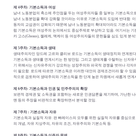
제 4주차: 기본소득과 여성
남녀 노동분업의 축소에 주안점을 두는 여성주의자들 중 일부는 기본소득으
남녀 노동분업을 확대·강화할 것이라는 이유로 기본소득의 도입에 반대함. 
동자의 교섭권이 강화되기 때문에 남녀 노동분업이 확대되더라도 기본소득을 
럼 기본소득은 여성주의 논의에서도 중심주제로 부상하고 있음. 여기서는 기본
카 고스(Gheaus), 젤레케, 맥케이 등 여성주의자들의 문헌들을 심도 있게 분석
제 5주차: 기본소득과 생태
생태주의자인 앙드레 고르와 클리브 로드는 기본소득이 생태정치와 연계된다
기본소득과 생태를 연계시키는 한 방안임. 그리고 생태계를 수탈하는 신자
기 위해서는 신자유주의가 강요하는 성장주의와 파국적 경쟁을 벗어나 각자
이 필요함. 로드에 따르면 기본소득은 이러한 대안의 경제조건이라 할 수 있음
적으로 검토하여 생태주의와 기본소득을 한 단계 높은 차원에서 새롭게 연계
제 6주차: 기본소득과 인권 및 민주주의의 확장
보편적 경제권 및 소득권을 포함하는 새로운 인권담론을 제기하며, 가난한 
맨 등의 주장을 비판적으로 확장하면서 분석할 것임.
제 7주차 : 기본소득과 자유
기본소득과 실질적 자유: 판 빠레이스의 모두를 위한 실질적 자유를 중심으로 
의 개념, 자유 지상주의, 자유의 조건, 자유주의와 기본소득 등.
제 8주차: 기본소득과 이주자 문제