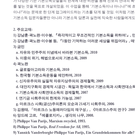
가 다양
한 기존 기본소득모델들의 한계에 대한 비판을 통해 진보의 연대의 
를 쌓는 것을 목표로 개설되었음. 이 수업을 통해 ‘기본소득이냐 아니냐?’에
이냐?’라는 문제로 한 단계 업그레이드하는 기초를 닦게 될 것임. 이처럼 기
기본소득 입문자들뿐만 아니라 기본소득 담론과 실천에 익숙한 사람들에게도 
2. 주요교재:
1) 강남훈·곽노완·이수봉, 『즉각적이고 무조건적인 기본소득을 위하여!』, 민주
2) 강남훈·곽노완·이수봉 등, 『1등만 기억하는 더러운 세상을 뒤집어라』, 매일
3) 금민
a. 자유와 민주주의 이념에서 바라본 기본소득, 2010
b. 이중의 위기, 해법으로서의 기본소득, 2009
4) 곽노완
a. 글로컬아고라와 기본소득, 2010
b. 한국형 기본소득운동을 제안하며, 2010
c. 신자유주의와 실질적 자유지상주의의 경제철학, 2009
d. 대안지구화의 경제적 시공간 - 독일과 한국에서 기본소득과 사회연대소득의
e. 기본소득과 사회연대소득의 경제철학, 2007
f. 연기금 사회주의의 한계와 가능성, 2007
g. 마르크스 사회(공산)주의론의 모순과 21세기 사회주의, 2006
5) 김원태, 「마르크스 노동패러다임의 재구성」, 《마르크스주의 연구》2009
6) 앙드레 고르, 『에콜로지카』, 생각의 나무, 2008.
7) Philippe Van Parijs, Marxism recycled, 1993.
8) Philippe Van Parijs,
Real Freedom for All
, 1995.
9) Yannick Vanderborght·Philippe Van Parijs, Ein Grundeinkommen für alle?