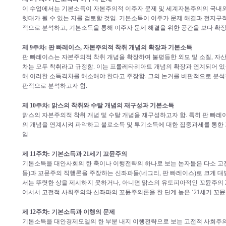
이 수업에서는 기본소득이 자본주의적 이주자 문제 및 세계자본주의의 국내외
렛대가 될 수 있는 지를 검토할 것임. 기본소득이 이주가 문제 해결과 전지구
적으로 분석하고, 기본소득을 통해 이주자 문제 해결을 위한 공간을 보다 확장
제 9주차: 판 빠레이스, 자본주의적 착취 개념의 확장과 기본소득
판 빠레이스는 자본주의적 착취 개념을 확장하여 불평등한 외모 및 소질, 자
차는 모두 착취라고 규정함. 이는 프롤레타리아트 개념의 확장과 연계되어 있
해 이러한 소득격차를 해소해야 한다고 주장함. 그의 논거를 비판적으로 분석
판적으로 분석하고자 함.
제 10주차: 맑스의 착취와 수탈 개념의 재구성과 기본소득
맑스의 자본주의적 착취 개념 및 수탈 개념을 재구성하고자 함. 특히 판 빠
의 개념을 연계시켜 파악하고 불로소득 및 투기소득에 대한 집중과세를 통한
임.
제 11주차: 기본소득과 21세기 꼬뮨주의
기본소득을 대안사회의 한 축이나 이행전략의 하나로 보는 논자들은 다소 고
등)과 꼬뮨주의 직행론을 주장하는 신좌파들(네그리, 판 빠레이스)로 크게 
서는 뚜렷한 상을 제시하지 못하거나, 아니면 맑스의 유토피아적인 꼬뮨주의 
어서서 고전적 사회주의와 신좌파의 꼬뮨주의론을 한 단계 높은 ‘21세기 꼬
제 12주차: 기본소득과 이행의 문제
기본소득을 대안경제모델의 한 부분 내지 이행전략으로 보는 고전적 사회주