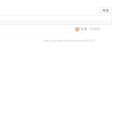
조회 : 13,522
http://cafe.daum.net/basicincome/4LX5/17