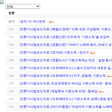
번호
공지
[
공지
]
이 게시판은...
352
[
언론기사및보도자료
]
[헤럴드경제] “사회 모든 구성원에 ‘기본소
351
[
언론기사및보도자료
]
[경향신문] 모두에게 ‘기본소득’을 보장하
350
[
언론기사및보도자료
]
[경향신문] “19세기 노예제 폐지, 20세기 
349
[
언론기사및보도자료
]
[한겨레] 기본소득 / 장석구
348
[
언론기사및보도자료
]
[연합뉴스] "기본소득제는 빈곤ㆍ실업 동시
347
[
언론기사및보도자료
]
[프로메테우스] 노동시간정치의 새로운 길,
346
[
언론기사및보도자료
]
[프로메테우스] 지구, 공동체, 기본소득
345
[
언론기사및보도자료
]
진보전략회의 박석삼 기본소득 비판 - 참세
344
[
언론기사및보도자료
]
제갈현숙 기본소득 비판 - 참세상
343
[
언론기사및보도자료
]
[프로메테우스] 기본소득과 성(性) 평등 증
342
[
언론기사및보도자료
]
[미디어충청] “여성이여 기본소득을 노래