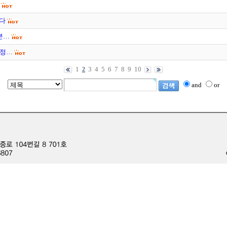
이다
본…
 정…
1
3
4
5
6
7
8
9
10
2
and
or