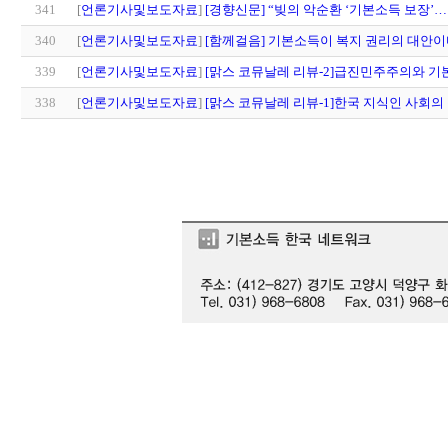
341
[
언론기사및보도자료
]
[경향신문] “빚의 악순환 ‘기본소득 보장’…
340
[
언론기사및보도자료
]
[함께걸음] 기본소득이 복지 권리의 대안
339
[
언론기사및보도자료
]
[맑스 코뮤날레 리뷰-2]급진민주주의와 기
338
[
언론기사및보도자료
]
[맑스 코뮤날레 리뷰-1]한국 지식인 사회의