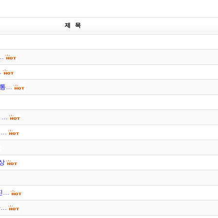
제 목
…
…
보통…
 …
 …
상
진…
하…