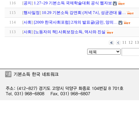
116
[
공지
]
1.27~29 기본소득 국제학술대회 공식 웹자보
115
[
행사일정
]
10.29 기본소득 강연회 (저녁 7시, 성균관대 율…
114
[
사회
]
[2009 한국사회포럼] 2개의 발표글(금민, 양의…
113
[
사회
]
[노동자의 책] 사회보장소득, 역사와 진실
11
12
13