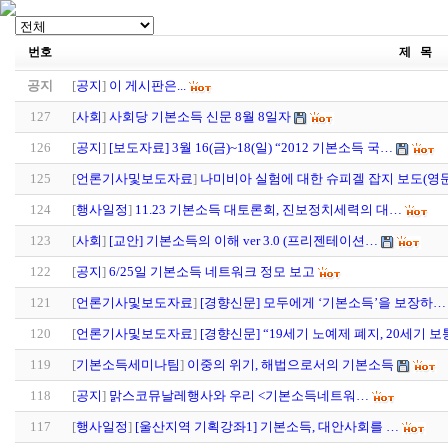
번호
제 목
공지
[
공지
]
이 게시판은...
127
[
사회
]
사회당 기본소득 신문 8월 8일자
126
[
공지
]
[보도자료] 3월 16(금)~18(일) “2012 기본소득 국…
125
[
언론기사및보도자료
]
나미비아 실험에 대한 슈피겔 잡지 보도(영
124
[
행사일정
]
11.23 기본소득 대토론회, 진보정치세력의 대…
123
[
사회
]
[교안] 기본소득의 이해 ver 3.0 (프리젠테이션…
122
[
공지
]
6/25일 기본소득 네트워크 정모 보고
121
[
언론기사및보도자료
]
[경향신문] 모두에게 ‘기본소득’을 보장하…
120
[
언론기사및보도자료
]
[경향신문] “19세기 노예제 폐지, 20세기 
119
[
기본소득세미나팀
]
이중의 위기, 해법으로서의 기본소득
118
[
공지
]
맑스코뮤날레행사와 우리 <기본소득네트워…
117
[
행사일정
]
[울산지역 기획강좌1] 기본소득, 대안사회를 …