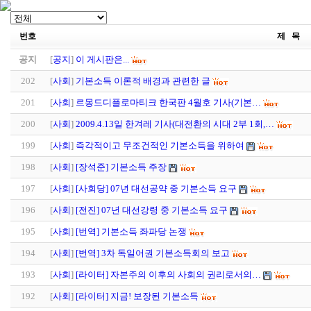
번호
제 목
공지
[
공지
]
이 게시판은...
202
[
사회
]
기본소득 이론적 배경과 관련한 글
201
[
사회
]
르몽드디플로마티크 한국판 4월호 기사(기본…
200
[
사회
]
2009.4.13일 한겨레 기사(대전환의 시대 2부 1회,…
199
[
사회
]
즉각적이고 무조건적인 기본소득을 위하여
198
[
사회
]
[장석준] 기본소득 주장
197
[
사회
]
[사회당] 07년 대선공약 중 기본소득 요구
196
[
사회
]
[전진] 07년 대선강령 중 기본소득 요구
195
[
사회
]
[번역] 기본소득 좌파당 논쟁
194
[
사회
]
[번역] 3차 독일어권 기본소득회의 보고
193
[
사회
]
[라이터] 자본주의 이후의 사회의 권리로서의…
192
[
사회
]
[라이터] 지금! 보장된 기본소득