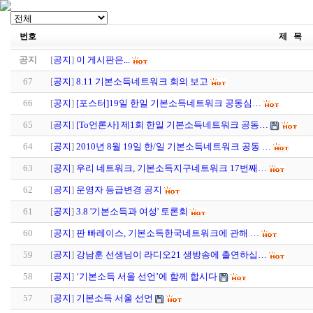
번호
제 목
공지
[
공지
]
이 게시판은...
67
[
공지
]
8.11 기본소득네트워크 회의 보고
66
[
공지
]
[포스터]19일 한일 기본소득네트워크 공동심…
65
[
공지
]
[To언론사] 제1회 한일 기본소득네트워크 공동…
64
[
공지
]
2010년 8월 19일 한/일 기본소득네트워크 공동 …
63
[
공지
]
우리 네트워크, 기본소득지구네트워크 17번째…
62
[
공지
]
운영자 등급변경 공지
61
[
공지
]
3.8 '기본소득과 여성' 토론회
60
[
공지
]
판 빠레이스, 기본소득한국네트워크에 관해 …
59
[
공지
]
강남훈 선생님이 라디오21 생방송에 출연하십…
58
[
공지
]
‘기본소득 서울 선언’에 함께 합시다
57
[
공지
]
기본소득 서울 선언