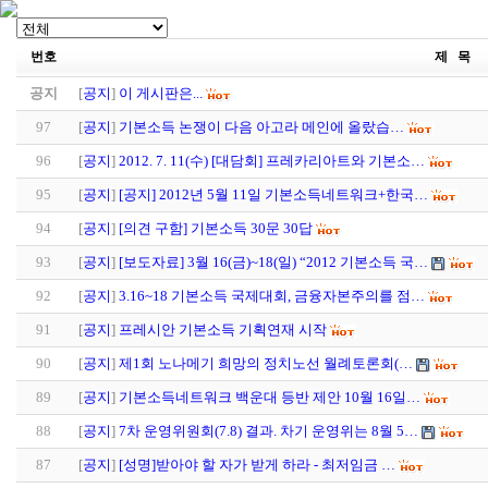
번호
제 목
공지
[
공지
]
이 게시판은...
97
[
공지
]
기본소득 논쟁이 다음 아고라 메인에 올랐습…
96
[
공지
]
2012. 7. 11(수) [대담회] 프레카리아트와 기본소…
95
[
공지
]
[공지] 2012년 5월 11일 기본소득네트워크+한국…
94
[
공지
]
[의견 구함] 기본소득 30문 30답
93
[
공지
]
[보도자료] 3월 16(금)~18(일) “2012 기본소득 국…
92
[
공지
]
3.16~18 기본소득 국제대회, 금융자본주의를 점…
91
[
공지
]
프레시안 기본소득 기획연재 시작
90
[
공지
]
제1회 노나메기 희망의 정치노선 월례토론회(…
89
[
공지
]
기본소득네트워크 백운대 등반 제안 10월 16일…
88
[
공지
]
7차 운영위원회(7.8) 결과. 차기 운영위는 8월 5…
87
[
공지
]
[성명]받아야 할 자가 받게 하라 - 최저임금 …